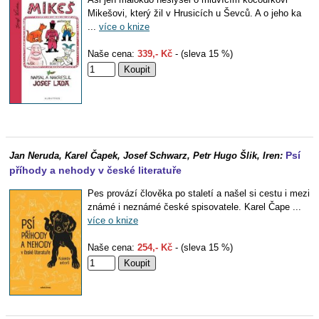
Mikešovi, který žil v Hrusicích u Ševců. A o jeho ka
...
více o knize
Naše cena:
339,- Kč
- (sleva 15 %)
Psí
Jan Neruda, Karel Čapek, Josef Schwarz, Petr Hugo Šlik, Iren:
příhody a nehody v české literatuře
Pes provází člověka po staletí a našel si cestu i mezi
známé i neznámé české spisovatele. Karel Čape ...
více o knize
Naše cena:
254,- Kč
- (sleva 15 %)