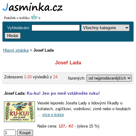
Položek v košíku
0
Vyhledávání:
Hlavní stránka
>
Josef Lada
Josef Lada
Zobrazeno
1-20
výsledků z
24
řazených:
Ku-ku! Jen po mně vztáhněte ruku!
Josef Lada:
Veselé leporelo Josefa Lady s lidovými říkadly o
koťatech, zajíčkovi, vodníkovi, zimě nebo o houbách
...
více o knize
Naše cena:
127,- Kč
- (sleva 15 %)