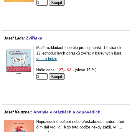
Zvířátka
Josef Lada:
Malé rozkládací leporelo pro nejmenší: 12 stránek –
12 jednoduchých obrázků zvířat v barevných ilust ...
více o knize
Naše cena:
127,- Kč
- (sleva 15 %)
Arytmie v otázkách a odpovědích
Josef Kautzner:
Nepravidelné bušení nebo přeskakování srdce trápí
čím dál víc lidí. Kdo tyto potíže někdy zažil, ví, ...