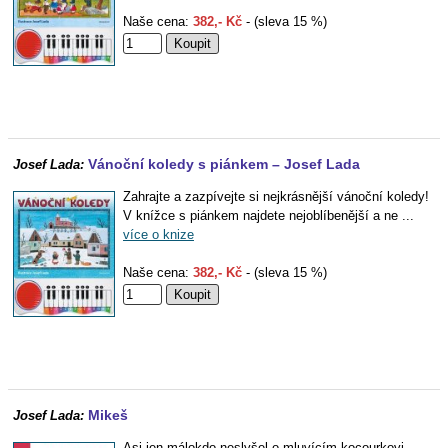
Naše cena:
382,- Kč
- (sleva 15 %)
Vánoční koledy s piánkem – Josef Lada
Josef Lada:
Zahrajte a zazpívejte si nejkrásnější vánoční koledy!
V knížce s piánkem najdete nejoblíbenější a ne ...
více o knize
Naše cena:
382,- Kč
- (sleva 15 %)
Mikeš
Josef Lada:
Asi jen málokdo neslyšel o mluvícím kocourkovi