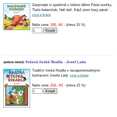
Zazpívejte si společně s Vašimi dětmi Pásla ovečky,
Tluče bubeníček, Halí belí, Když jsem husy pásal ...
více o knize
Naše cena:
110,- Kč
- (sleva 15 %)
Krásná česká říkadla - Josef Lada
autora nemá:
Tradiční česká říkadla s nezapomenutelnými
ilustracemi Josefa Lady.
více o knize
Naše cena:
212,- Kč
- (sleva 15 %)