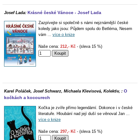
Krásné české Vánoce - Josef Lada
Josef Lada:
Zazpívejte si společně s námi nejznámější české
koledy jako jsou: Půjdem spolu do Betléma, Nesem
vám ...
více o knize
Naše cena:
212,- Kč
- (sleva 15 %)
O
Karel Poláček, Josef Schwarz, Michaela Klevisová, Kolektiv, :
kočkách a kocourech
Kočka je zvíře přímo legendární. Dokonce i v české
literatuře. Hloubání nad její duší se věnoval Jan ...
více o knize
Naše cena:
297,- Kč
- (sleva 15 %)