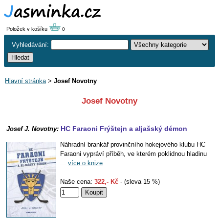
Položek v košíku
0
Vyhledávání:
Hlavní stránka
>
Josef Novotny
Josef Novotny
HC Faraoni Frýštejn a aljašský démon
Josef J. Novotny:
Náhradní brankář provinčního hokejového klubu HC
Faraoni vypráví příběh, ve kterém poklidnou hladinu
...
více o knize
Naše cena:
322,- Kč
- (sleva 15 %)