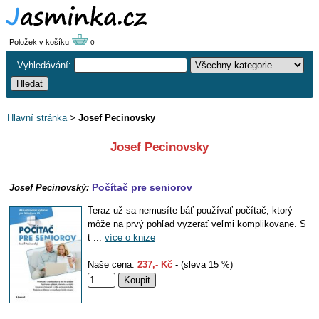
Položek v košíku
0
Vyhledávání:
Hlavní stránka
>
Josef Pecinovsky
Josef Pecinovsky
Počítač pre seniorov
Josef Pecinovský:
Teraz už sa nemusíte báť používať počítač, ktorý
môže na prvý pohľad vyzerať veľmi komplikovane. S
t ...
více o knize
Naše cena:
237,- Kč
- (sleva 15 %)