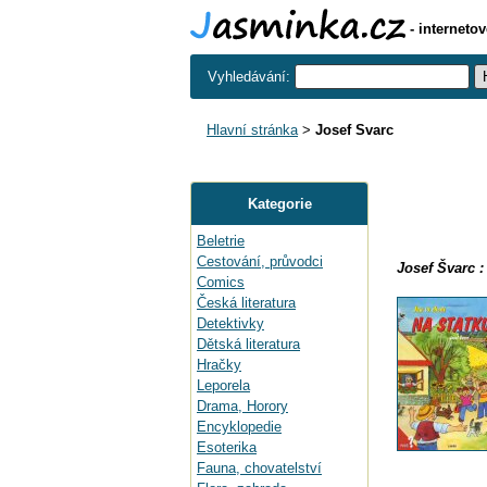
- interneto
Vyhledávání:
Hlavní stránka
>
Josef Svarc
Kategorie
Beletrie
Cestování, průvodci
Josef Švarc :
Comics
Česká literatura
Detektivky
Dětská literatura
Hračky
Leporela
Drama, Horory
Encyklopedie
Esoterika
Fauna, chovatelství