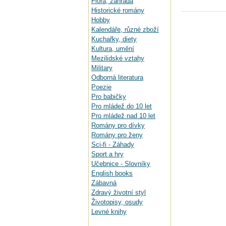
Flora, zahrada
Historické romány
Hobby
Kalendáře, různé zboží
Kuchařky, diety
Kultura, umění
Mezilidské vztahy
Military
Odborná literatura
Poezie
Pro babičky
Pro mládež do 10 let
Pro mládež nad 10 let
Romány pro dívky
Romány pro ženy
Sci-fi - Záhady
Sport a hry
Učebnice - Slovníky
English books
Zábavná
Zdravý životní styl
Životopisy, osudy
Levné knihy