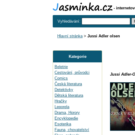
- interneto
Vyhledávání:
Hlavní stránka
>
Jussi Adler olsen
Kategorie
Beletrie
Cestování, průvodci
Jussi Adler-O
Comics
Česká literatura
Detektivky
Dětská literatura
Hračky
Leporela
Drama, Horory
Encyklopedie
Esoterika
Fauna, chovatelství