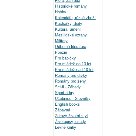
Flora, zahrada
Historické romány
Hobby
Kalendáře, různé zboží
Kuchařky, diety
Kultura, umění
Mezilidské vztahy
Military
Odborná literatura
Poezie
Pro babičky
Pro mládež do 10 let
Pro mládež nad 10 let
Romány pro dívky
Romány pro ženy
Sci-fi - Záhady
Sport a hry
Učebnice - Slovníky
English books
Zábavná
Zdravý životní styl
Životopisy, osudy
Levné knihy