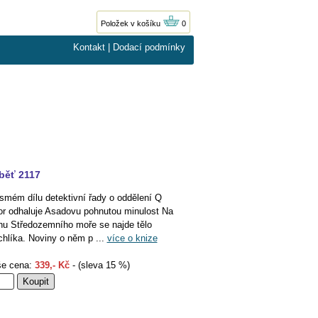
Položek v košíku
0
Kontakt
|
Dodací podmínky
běť 2117
smém dílu detektivní řady o oddělení Q
or odhaluje Asadovu pohnutou minulost Na
hu Středozemního moře se najde tělo
chlíka. Noviny o něm p ...
více o knize
e cena:
339,- Kč
- (sleva 15 %)