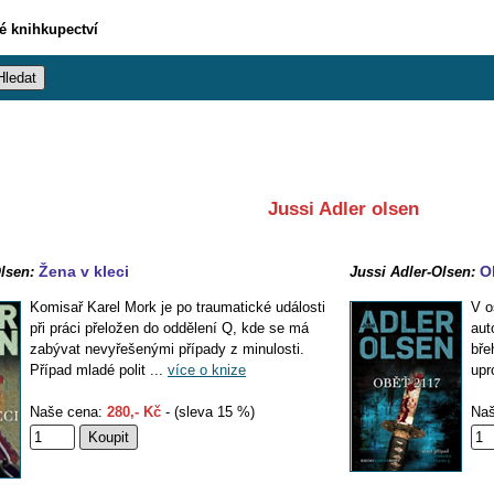
vé knihkupectví
Jussi Adler olsen
Žena v kleci
O
lsen:
Jussi Adler-Olsen:
Komisař Karel Mork je po traumatické události
V o
při práci přeložen do oddělení Q, kde se má
aut
zabývat nevyřešenými případy z minulosti.
bře
Případ mladé polit ...
více o knize
upr
Naše cena:
280,- Kč
- (sleva 15 %)
Naš