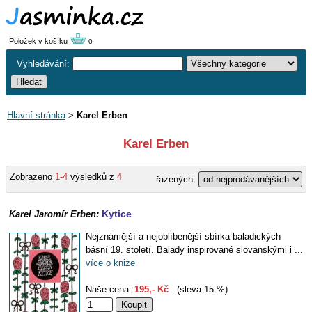
Položek v košíku
0
Vyhledávání:
Hlavní stránka
>
Karel Erben
Karel Erben
Zobrazeno
1-4
výsledků z
4
řazených:
Kytice
Karel Jaromír Erben:
Nejznámější a nejoblíbenější sbírka baladických
básní 19. století. Balady inspirované slovanskými i ...
více o knize
Naše cena:
195,- Kč
- (sleva 15 %)