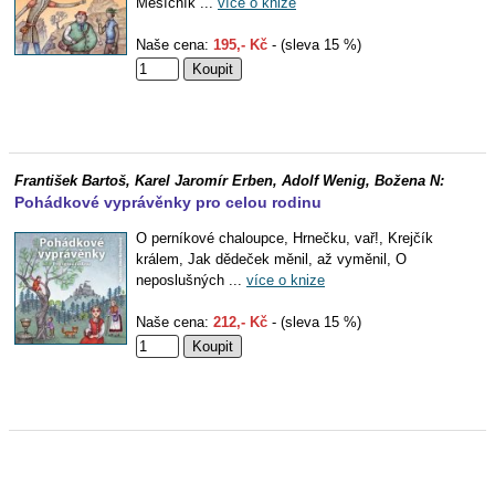
Měsíčník ...
více o knize
Naše cena:
195,- Kč
- (sleva 15 %)
František Bartoš, Karel Jaromír Erben, Adolf Wenig, Božena N:
Pohádkové vyprávěnky pro celou rodinu
O perníkové chaloupce, Hrnečku, vař!, Krejčík
králem, Jak dědeček měnil, až vyměnil, O
neposlušných ...
více o knize
Naše cena:
212,- Kč
- (sleva 15 %)