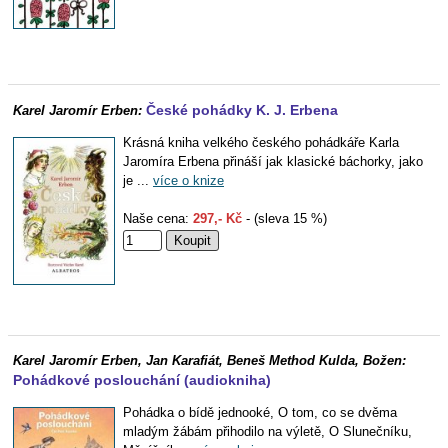
České pohádky K. J. Erbena
Karel Jaromír Erben:
Krásná kniha velkého českého pohádkáře Karla
Jaromíra Erbena přináší jak klasické báchorky, jako
je ...
více o knize
Naše cena:
297,- Kč
- (sleva 15 %)
Karel Jaromír Erben, Jan Karafiát, Beneš Method Kulda, Božen:
Pohádkové poslouchání (audiokniha)
Pohádka o bídě jednooké, O tom, co se dvěma
mladým žábám přihodilo na výletě, O Slunečníku,