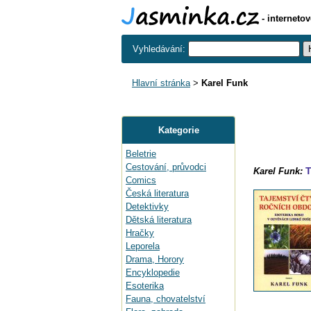
- interneto
Vyhledávání:
Hlavní stránka
>
Karel Funk
Kategorie
Beletrie
Cestování, průvodci
T
Karel Funk:
Comics
Česká literatura
Detektivky
Dětská literatura
Hračky
Leporela
Drama, Horory
Encyklopedie
Esoterika
Fauna, chovatelství