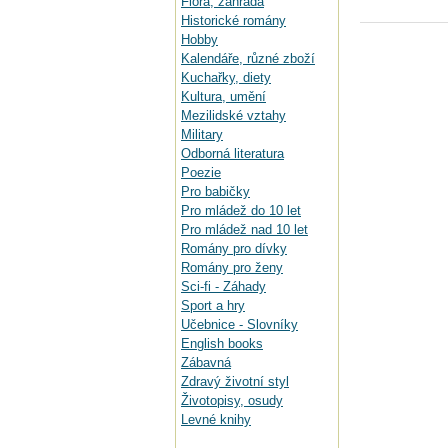
Flora, zahrada
Historické romány
Hobby
Kalendáře, různé zboží
Kuchařky, diety
Kultura, umění
Mezilidské vztahy
Military
Odborná literatura
Poezie
Pro babičky
Pro mládež do 10 let
Pro mládež nad 10 let
Romány pro dívky
Romány pro ženy
Sci-fi - Záhady
Sport a hry
Učebnice - Slovníky
English books
Zábavná
Zdravý životní styl
Životopisy, osudy
Levné knihy