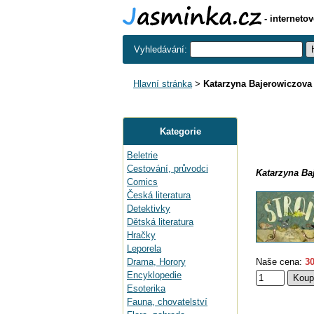
- interneto
Vyhledávání:
Hlavní stránka
>
Katarzyna Bajerowiczova
Kategorie
Beletrie
Cestování, průvodci
Katarzyna Ba
Comics
Česká literatura
Detektivky
Dětská literatura
Hračky
Leporela
Drama, Horory
Naše cena:
30
Encyklopedie
Esoterika
Fauna, chovatelství