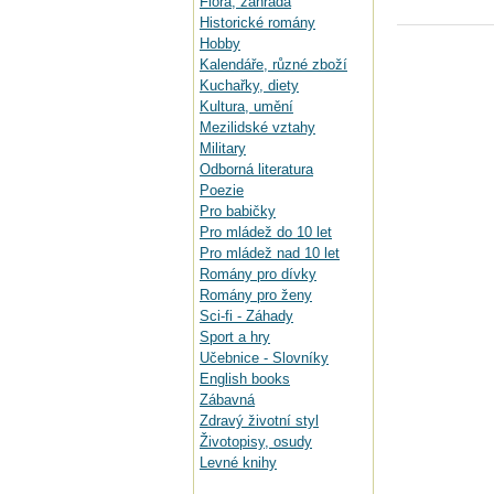
Flora, zahrada
Historické romány
Hobby
Kalendáře, různé zboží
Kuchařky, diety
Kultura, umění
Mezilidské vztahy
Military
Odborná literatura
Poezie
Pro babičky
Pro mládež do 10 let
Pro mládež nad 10 let
Romány pro dívky
Romány pro ženy
Sci-fi - Záhady
Sport a hry
Učebnice - Slovníky
English books
Zábavná
Zdravý životní styl
Životopisy, osudy
Levné knihy