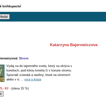
vé knihkupectví
Katarzyna Bajerowiczova
Strom
jerowiczová:
Vydaj sa do tajomného sveta, ktorý sa skrýva v
koreňoch, pod kôrou kmeňa či v korune stromu.
Spoznáš zvieratá a rastliny, ktoré na stromoch
alebo v ic ...
více o knize
5,- Kč
- (sleva 15 %)