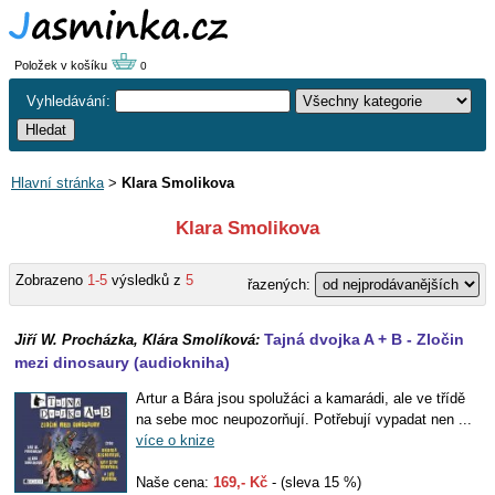
Položek v košíku
0
Vyhledávání:
Hlavní stránka
>
Klara Smolikova
Klara Smolikova
Zobrazeno
1-5
výsledků z
5
řazených:
Tajná dvojka A + B - Zločin
Jiří W. Procházka, Klára Smolíková:
mezi dinosaury (audiokniha)
Artur a Bára jsou spolužáci a kamarádi, ale ve třídě
na sebe moc neupozorňují. Potřebují vypadat nen ...
více o knize
Naše cena:
169,- Kč
- (sleva 15 %)