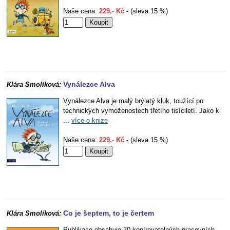
Naše cena:
229,- Kč
- (sleva 15 %)
Vynálezce Alva
Klára Smolíková:
Vynálezce Alva je malý brýlatý kluk, toužící po
technických vymoženostech třetího tisíciletí. Jako k
...
více o knize
Naše cena:
229,- Kč
- (sleva 15 %)
Co je šeptem, to je čertem
Klára Smolíková:
Publikace obsahuje 30 kopírovatelných pracovních