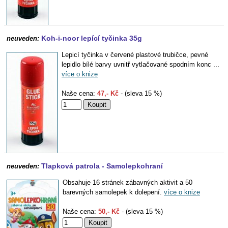
Koh-i-noor lepící tyčinka 35g
neuveden:
Lepicí tyčinka v červené plastové trubičce, pevné
lepidlo bílé barvy uvnitř vytlačované spodním konc ...
více o knize
Naše cena:
47,- Kč
- (sleva 15 %)
Tlapková patrola - Samolepkohraní
neuveden:
Obsahuje 16 stránek zábavných aktivit a 50
barevných samolepek k dolepení.
více o knize
Naše cena:
50,- Kč
- (sleva 15 %)