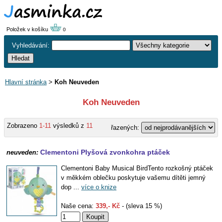
Položek v košíku
0
Vyhledávání:
Hlavní stránka
>
Koh Neuveden
Koh Neuveden
Zobrazeno
1-11
výsledků z
11
řazených:
Clementoni Plyšová zvonkohra ptáček
neuveden:
Clementoni Baby Musical BirdTento rozkošný ptáček
v měkkém oblečku poskytuje vašemu dítěti jemný
dop ...
více o knize
Naše cena:
339,- Kč
- (sleva 15 %)