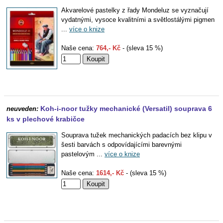
Akvarelové pastelky z řady Mondeluz se vyznačují
vydatnými, vysoce kvalitními a světlostálými pigmen
...
více o knize
Naše cena:
764,- Kč
- (sleva 15 %)
Koh-i-noor tužky mechanické (Versatil) souprava 6
neuveden:
ks v plechové krabičce
Souprava tužek mechanických padacích bez klipu v
šesti barvách s odpovídajícími barevnými
pastelovým ...
více o knize
Naše cena:
1614,- Kč
- (sleva 15 %)