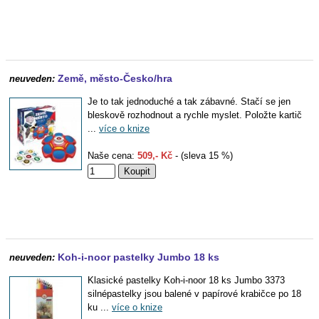
Země, město-Česko/hra
neuveden:
Je to tak jednoduché a tak zábavné. Stačí se jen
bleskově rozhodnout a rychle myslet. Položte kartič
...
více o knize
Naše cena:
509,- Kč
- (sleva 15 %)
Koh-i-noor pastelky Jumbo 18 ks
neuveden:
Klasické pastelky Koh-i-noor 18 ks Jumbo 3373
silnépastelky jsou balené v papírové krabičce po 18
ku ...
více o knize