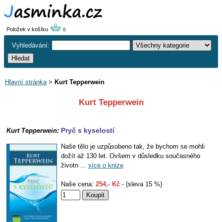
Položek v košíku
0
Vyhledávání:
Hlavní stránka
>
Kurt Tepperwein
Kurt Tepperwein
Pryč s kyselostí
Kurt Tepperwein:
Naše tělo je uzpůsobeno tak, že bychom se mohli
dožít až 130 let. Ovšem v důsledku současného
životn ...
více o knize
Naše cena:
254,- Kč
- (sleva 15 %)