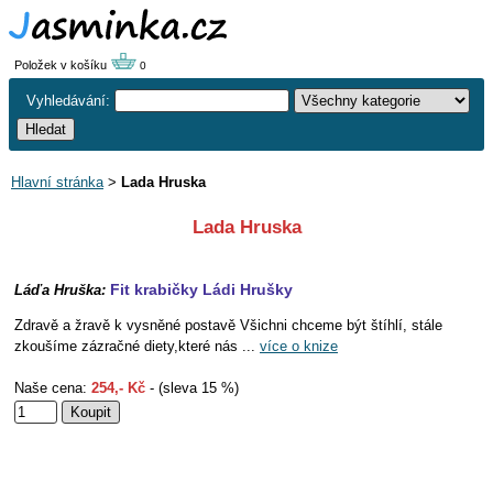
Položek v košíku
0
Vyhledávání:
Hlavní stránka
>
Lada Hruska
Lada Hruska
Fit krabičky Ládi Hrušky
Láďa Hruška:
Zdravě a žravě k vysněné postavě Všichni chceme být štíhlí, stále
zkoušíme zázračné diety,které nás ...
více o knize
Naše cena:
254,- Kč
- (sleva 15 %)