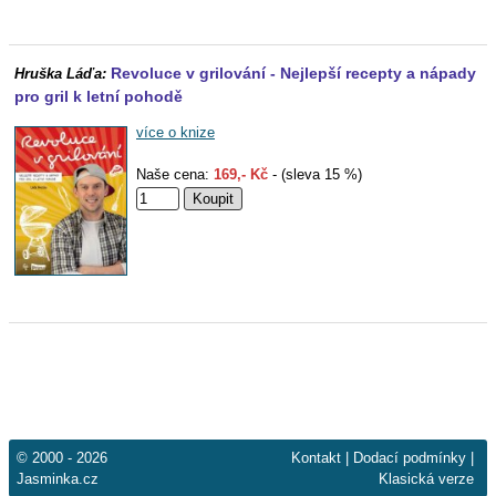
Revoluce v grilování - Nejlepší recepty a nápady
Hruška Láďa:
pro gril k letní pohodě
více o knize
Naše cena:
169,- Kč
- (sleva 15 %)
© 2000 - 2026
Kontakt
|
Dodací podmínky
|
Jasminka.cz