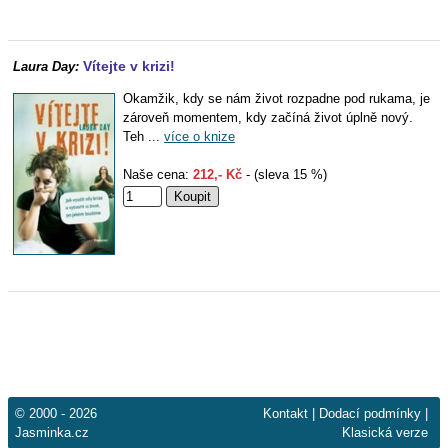
Vítejte v krizi!
Laura Day:
Okamžik, kdy se nám život rozpadne pod rukama, je
zároveň momentem, kdy začíná život úplně nový.
Teh ...
více o knize
Naše cena:
212,- Kč
- (sleva 15 %)
© 2000 - 2026
Kontakt
|
Dodací podmínky
|
Jasminka.cz