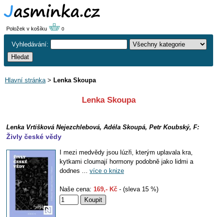
Položek v košíku
0
Vyhledávání:
Hlavní stránka
>
Lenka Skoupa
Lenka Skoupa
Lenka Vrtišková Nejezchlebová, Adéla Skoupá, Petr Koubský, F:
Živly české vědy
I mezi medvědy jsou lúzři, kterým uplavala kra,
kytkami cloumají hormony podobně jako lidmi a
dodnes ...
více o knize
Naše cena:
169,- Kč
- (sleva 15 %)