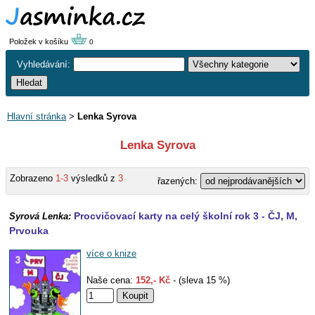
Položek v košíku
0
Vyhledávání:
Hlavní stránka
>
Lenka Syrova
Lenka Syrova
Zobrazeno
1-3
výsledků z
3
řazených:
Procvičovací karty na celý školní rok 3 - ČJ, M,
Syrová Lenka:
Prvouka
více o knize
Naše cena:
152,- Kč
- (sleva 15 %)