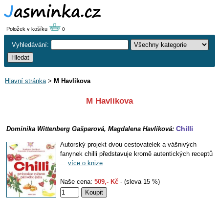
Položek v košíku
0
Vyhledávání:
Hlavní stránka
>
M Havlikova
M Havlikova
Chilli
Dominika Wittenberg Gašparová, Magdalena Havlíková:
Autorský projekt dvou cestovatelek a vášnivých
fanynek chilli představuje kromě autentických receptů
...
více o knize
Naše cena:
509,- Kč
- (sleva 15 %)