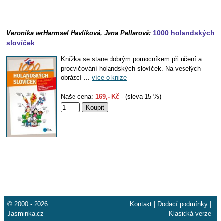
1000 holandských
Veronika terHarmsel Havlíková, Jana Pellarová:
slovíček
Knížka se stane dobrým pomocníkem při učení a
procvičování holandských slovíček. Na veselých
obrázcí ...
více o knize
Naše cena:
169,- Kč
- (sleva 15 %)
© 2000 - 2026
Kontakt
|
Dodací podmínky
|
Jasminka.cz