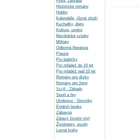
Flora, zahrada
Historické romány
Hobby
Kalendáře, různé zboží
Kuchařky, diety
Kultura, umění
Mezilidské vztahy
Military
Odborná literatura
Poezie
Pro babičky
Pro mládež do 10 let
Pro mládež nad 10 let
Romány pro dívky
Romány pro ženy
Sci-fi - Záhady
Sport a hry
Učebnice - Slovníky
English books
Zábavná
Zdravý životní styl
Životopisy, osudy
Levné knihy