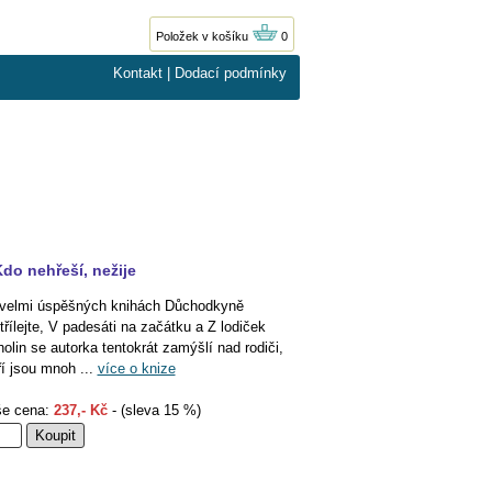
Položek v košíku
0
Kontakt
|
Dodací podmínky
do nehřeší, nežije
velmi úspěšných knihách Důchodkyně
třílejte, V padesáti na začátku a Z lodiček
holin se autorka tentokrát zamýšlí nad rodiči,
ří jsou mnoh ...
více o knize
e cena:
237,- Kč
- (sleva 15 %)