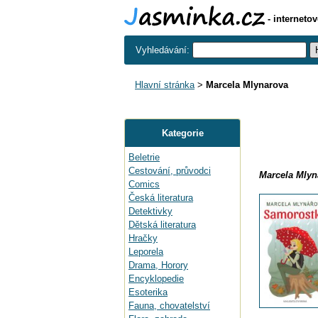
- interneto
Vyhledávání:
Hlavní stránka
>
Marcela Mlynarova
Kategorie
Beletrie
Cestování, průvodci
Marcela Mlyn
Comics
Česká literatura
Detektivky
Dětská literatura
Hračky
Leporela
Drama, Horory
Encyklopedie
Esoterika
Fauna, chovatelství