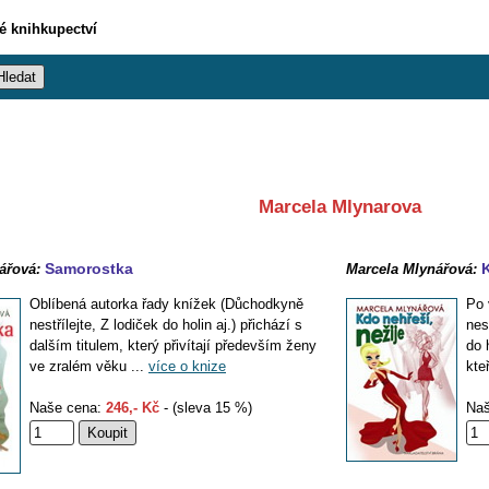
vé knihkupectví
Marcela Mlynarova
Samorostka
K
ářová:
Marcela Mlynářová:
Oblíbená autorka řady knížek (Důchodkyně
Po 
nestřílejte, Z lodiček do holin aj.) přichází s
nes
dalším titulem, který přivítají především ženy
do 
ve zralém věku ...
více o knize
kte
Naše cena:
246,- Kč
- (sleva 15 %)
Naš