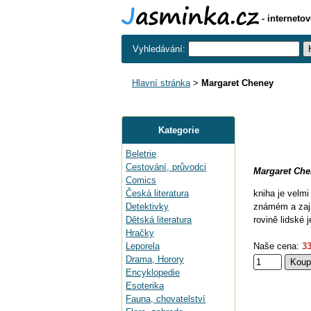
- interneto
Vyhledávání:
Hlavní stránka
>
Margaret Cheney
Kategorie
Beletrie
Cestování, průvodci
Margaret Che
Comics
Česká literatura
kniha je velm
Detektivky
známém a zají
Dětská literatura
rovině lidské 
Hračky
Leporela
Naše cena:
33
Drama, Horory
Encyklopedie
Esoterika
Fauna, chovatelství