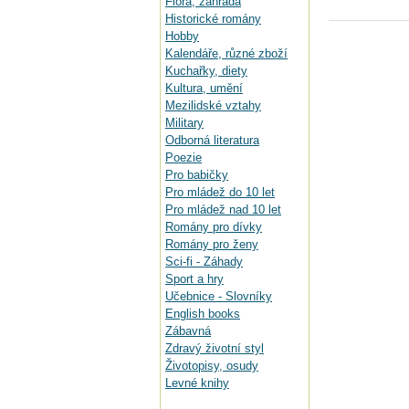
Flora, zahrada
Historické romány
Hobby
Kalendáře, různé zboží
Kuchařky, diety
Kultura, umění
Mezilidské vztahy
Military
Odborná literatura
Poezie
Pro babičky
Pro mládež do 10 let
Pro mládež nad 10 let
Romány pro dívky
Romány pro ženy
Sci-fi - Záhady
Sport a hry
Učebnice - Slovníky
English books
Zábavná
Zdravý životní styl
Životopisy, osudy
Levné knihy