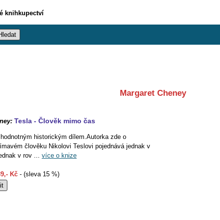
vé knihkupectví
Margaret Cheney
Tesla - Člověk mimo čas
ney:
i hodnotným historickým dílem.Autorka zde o
mavém člověku Nikolovi Teslovi pojednává jednak v
jednak v rov ...
více o knize
9,- Kč
- (sleva 15 %)