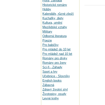
Flora, zahrada
Historické romány
Hobby
Kalendáře, různé zboží
Kuchařky, diety
Kultura, umění
Mezilidské vztahy
Military
Odborná literatura
Poezie
Pro babičky
Pro mládež do 10 let
Pro mládež nad 10 let
Romány pro dívky
Romány pro ženy
Sci-fi - Záhady
Sport a hry
Učebnice - Slovníky
English books
Zábavná
Zdravý životní styl
Životopisy, osudy
Levné knihy