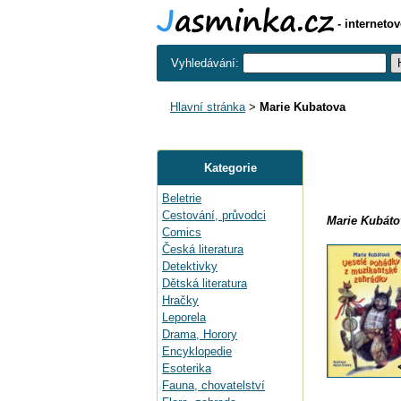
- interneto
Vyhledávání:
Hlavní stránka
>
Marie Kubatova
Kategorie
Beletrie
Cestování, průvodci
Marie Kubáto
Comics
Česká literatura
Detektivky
Dětská literatura
Hračky
Leporela
Drama, Horory
Encyklopedie
Esoterika
Fauna, chovatelství