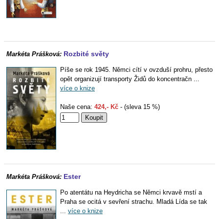
Rozbité světy
Markéta Prášková:
Píše se rok 1945. Němci cítí v ovzduší prohru, přesto
opět organizují transporty Židů do koncentračn ...
více o knize
Naše cena:
424,- Kč
- (sleva 15 %)
Ester
Markéta Prášková:
Po atentátu na Heydricha se Němci krvavě mstí a
Praha se ocitá v sevření strachu. Mladá Lída se tak
...
více o knize