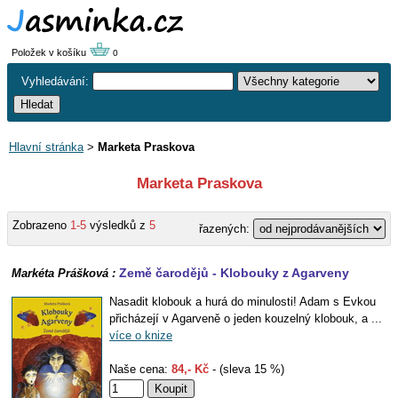
Položek v košíku
0
Vyhledávání:
Hlavní stránka
>
Marketa Praskova
Marketa Praskova
Zobrazeno
1-5
výsledků z
5
řazených:
Země čarodějů - Klobouky z Agarveny
Markéta Prášková :
Nasadit klobouk a hurá do minulosti! Adam s Evkou
přicházejí v Agarveně o jeden kouzelný klobouk, a ...
více o knize
Naše cena:
84,- Kč
- (sleva 15 %)