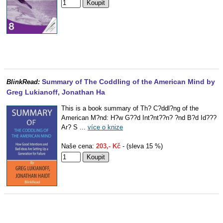
Summary of The Coddling of the American Mind by
BlinkRead:
Greg Lukianoff, Jonathan Ha
This is a book summary of Th? C?ddl?ng of the
American M?nd: H?w G??d Int?nt??n? ?nd B?d Id???
Ar? S ...
více o knize
Naše cena:
203,- Kč
- (sleva 15 %)