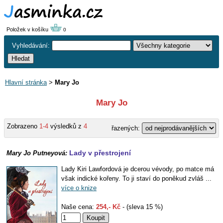
Položek v košíku
0
Vyhledávání:
Hlavní stránka
>
Mary Jo
Mary Jo
Zobrazeno
1-4
výsledků z
4
řazených:
Lady v přestrojení
Mary Jo Putneyová:
Lady Kiri Lawfordová je dcerou vévody, po matce má
však indické kořeny. To ji staví do poněkud zvláš ...
více o knize
Naše cena:
254,- Kč
- (sleva 15 %)