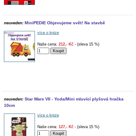
MiniPEDIE Objevujeme svět! Na stavbě
neuveden:
více o knize
Naše cena:
212,- Kč
- (sleva 15 %)
Star Wars VII - Yoda/Mini mluvící plyšová hračka
neuveden:
10cm
více o knize
Naše cena:
127,- Kč
- (sleva 15 %)