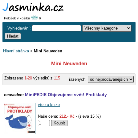
Položek v košíku
0
Vyhledávání:
Hlavní stránka
>
Mini Neuveden
Mini Neuveden
Zobrazeno
1-20
výsledků z
115
řazených:
MiniPEDIE Objevujeme svět! Protiklady
neuveden:
více o knize
Naše cena:
212,- Kč
- (sleva 15 %)