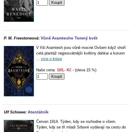
Vůně Aramteshe Temný květ
P. M. Freestoneová:
V říši Aramtesh jsou vůně mocné.Ovšem když shoří
celá plantáž nejposvátnější květiny dahkai a korunn
...
více o knize
Naše cena:
169,- Kč
- (sleva 15 %)
Atentátník
Ulf Schiewe:
Červen 1914. Týden, kdy se rozhodne o všem.
Týden, kdy se tři mladí Srbové vydávají na cestu do