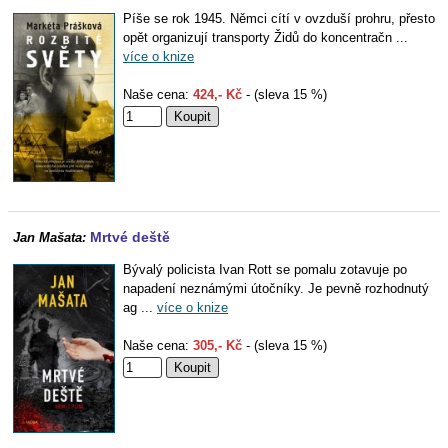
Píše se rok 1945. Němci cítí v ovzduší prohru, přesto
opět organizují transporty Židů do koncentračn ...
více o knize
Naše cena:
424,- Kč
- (sleva 15 %)
Mrtvé deště
Jan Mašata:
Bývalý policista Ivan Rott se pomalu zotavuje po
napadení neznámými útočníky. Je pevně rozhodnutý
ag ...
více o knize
Naše cena:
305,- Kč
- (sleva 15 %)