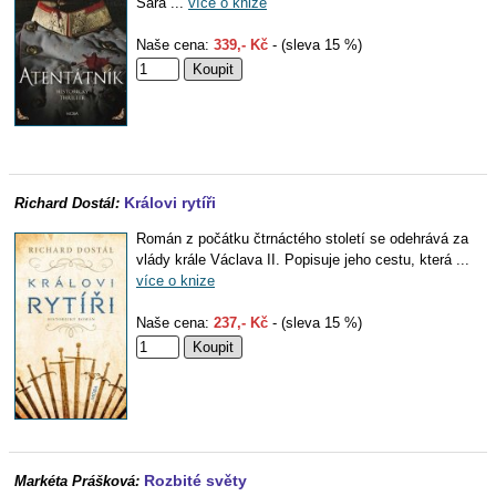
Sara ...
více o knize
Naše cena:
339,- Kč
- (sleva 15 %)
Královi rytíři
Richard Dostál:
Román z počátku čtrnáctého století se odehrává za
vlády krále Václava II. Popisuje jeho cestu, která ...
více o knize
Naše cena:
237,- Kč
- (sleva 15 %)
Rozbité světy
Markéta Prášková: