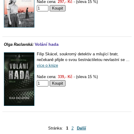
Naše cena:
297,- Kč
- (sleva 15 %)
Volání hada
Olga Raclavská:
Filip Skácel, soukromý detektiv a milující bratr,
nečekaně přijde o svou šestnáctiletou nevlastní se ...
více o knize
Naše cena:
339,- Kč
- (sleva 15 %)
Stránka:
1
2
Další