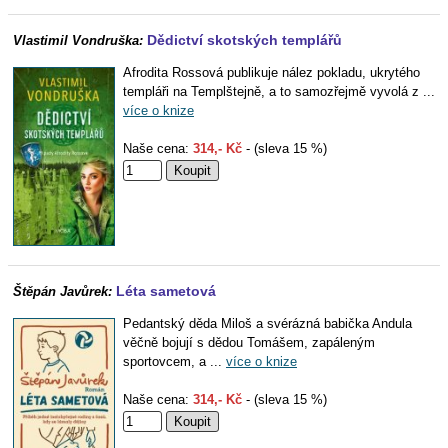
Dědictví skotských templářů
Vlastimil Vondruška:
Afrodita Rossová publikuje nález pokladu, ukrytého
templáři na Templštejně, a to samozřejmě vyvolá z ...
více o knize
Naše cena:
314,- Kč
- (sleva 15 %)
Léta sametová
Štěpán Javůrek:
Pedantský děda Miloš a svérázná babička Andula
věčně bojují s dědou Tomášem, zapáleným
sportovcem, a ...
více o knize
Naše cena:
314,- Kč
- (sleva 15 %)