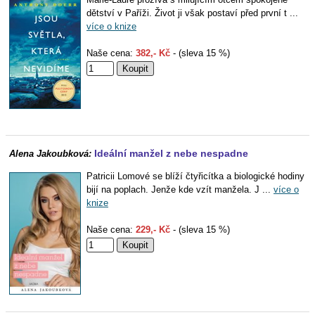
dětství v Paříži. Život ji však postaví před první t ...
více o knize
Naše cena:
382,- Kč
- (sleva 15 %)
Ideální manžel z nebe nespadne
Alena Jakoubková:
Patricii Lomové se blíží čtyřicítka a biologické hodiny
bijí na poplach. Jenže kde vzít manžela. J ...
více o
knize
Naše cena:
229,- Kč
- (sleva 15 %)