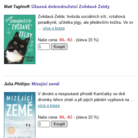
Úžasná dobrodružství Zvědavé Zeldy
Matt Taghioff:
Zvědavá Zelda: hvězda sociálních sítí, vztahová
poradkyně, učitelka jógy, ale především kočka. Ve sv
...
více o knize
Naše cena:
84,- Kč
- (sleva 15 %)
Mizející země
Julia Phillips:
V divoké a nespoutané přírodě Kamčatky se dvě
dívenky lehce ztratí a při jejich pátrání vyplouvá na ...
více o knize
Naše cena:
84,- Kč
- (sleva 15 %)