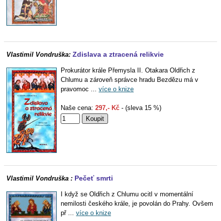
Zdislava a ztracená relikvie
Vlastimil Vondruška:
Prokurátor krále Přemysla II. Otakara Oldřich z
Chlumu a zároveň správce hradu Bezdězu má v
pravomoc ...
více o knize
Naše cena:
297,- Kč
- (sleva 15 %)
Pečeť smrti
Vlastimil Vondruška :
I když se Oldřich z Chlumu ocitl v momentální
nemilosti českého krále, je povolán do Prahy. Ovšem
př ...
více o knize