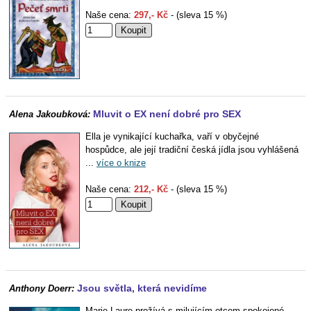
Naše cena:
297,- Kč
- (sleva 15 %)
Mluvit o EX není dobré pro SEX
Alena Jakoubková:
Ella je vynikající kuchařka, vaří v obyčejné
hospůdce, ale její tradiční česká jídla jsou vyhlášená
...
více o knize
Naše cena:
212,- Kč
- (sleva 15 %)
Jsou světla, která nevidíme
Anthony Doerr:
Marie-Laure prožívá s milujícím otcem spokojené