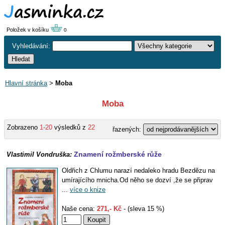
Položek v košíku
0
Vyhledávání:
Hlavní stránka
>
Moba
Moba
Zobrazeno
1-20
výsledků z
22
řazených:
Znamení rožmberské růže
Vlastimil Vondruška:
Oldřich z Chlumu narazí nedaleko hradu Bezdězu na
umírajícího mnicha.Od něho se dozví ,že se připrav
...
více o knize
Naše cena:
271,- Kč
- (sleva 15 %)