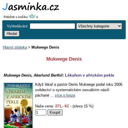
Položek v košíku
0
Vyhledávání:
Hlavní stránka
>
Mukwege Denis
Mukwege Denis
Lékařem v africkém pekle
Mukwege Denis, Akerlund Berthil:
Když lékař a pastor Denis Mukwege podal roku 2006
svědectví o systematickém sexuálním násilí
páchané ...
více o knize
Naše cena:
271,- Kč
- (sleva 15 %)