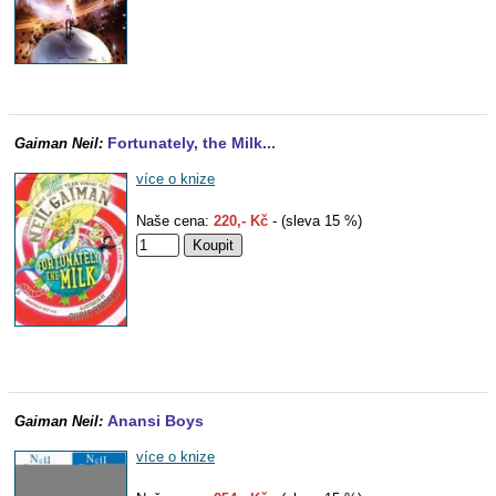
Fortunately, the Milk...
Gaiman Neil:
více o knize
Naše cena:
220,- Kč
- (sleva 15 %)
Anansi Boys
Gaiman Neil:
více o knize