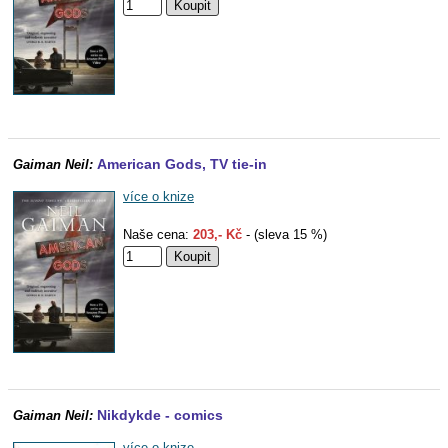
American Gods, TV tie-in
Gaiman Neil:
více o knize
Naše cena:
203,- Kč
- (sleva 15 %)
Nikdykde - comics
Gaiman Neil:
více o knize