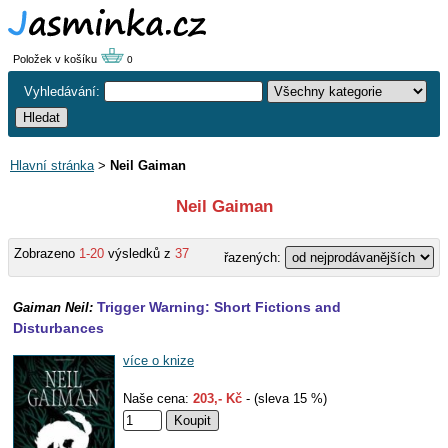
Položek v košíku
0
Vyhledávání:
Hlavní stránka
>
Neil Gaiman
Neil Gaiman
Zobrazeno
1-20
výsledků z
37
řazených:
Trigger Warning: Short Fictions and
Gaiman Neil:
Disturbances
více o knize
Naše cena:
203,- Kč
- (sleva 15 %)