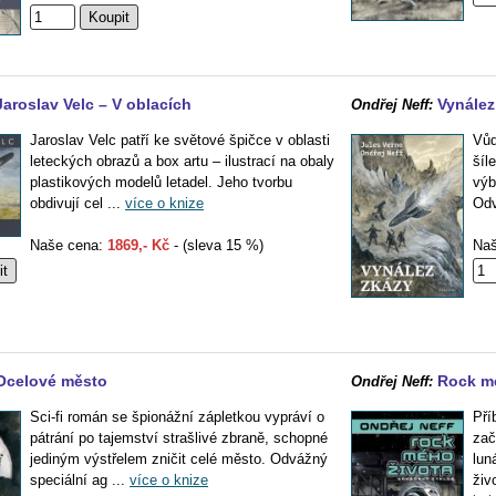
Jaroslav Velc – V oblacích
Vynález
Ondřej Neff:
Jaroslav Velc patří ke světové špičce v oblasti
Vůd
leteckých obrazů a box artu – ilustrací na obaly
šíl
plastikových modelů letadel. Jeho tvorbu
výb
obdivují cel ...
více o knize
Odv
Naše cena:
1869,- Kč
- (sleva 15 %)
Naš
Ocelové město
Rock mé
Ondřej Neff:
Sci-fi román se špionážní zápletkou vypráví o
Pří
pátrání po tajemství strašlivé zbraně, schopné
zač
jediným výstřelem zničit celé město. Odvážný
lun
speciální ag ...
více o knize
živ