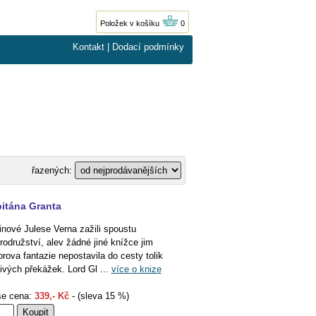
Položek v košíku
0
Kontakt
|
Dodací podmínky
řazených:
pitána Granta
inové Julese Verna zažili spoustu
rodružství, alev žádné jiné knížce jim
orova fantazie nepostavila do cesty tolik
ivých překážek. Lord Gl ...
více o knize
e cena:
339,- Kč
- (sleva 15 %)