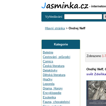
- interneto
Vyhledávání:
Hlavní stránka
>
Ondrej Neff
Kategorie
Beletrie
Zobrazeno
1-
Cestování, průvodci
Comics
Česká literatura
Ondřej Neff, 
Detektivky
svět Zdeňka
Dětská literatura
Hračky
Leporela
Drama, Horory
Encyklopedie
Esoterika
Fauna, chovatelství