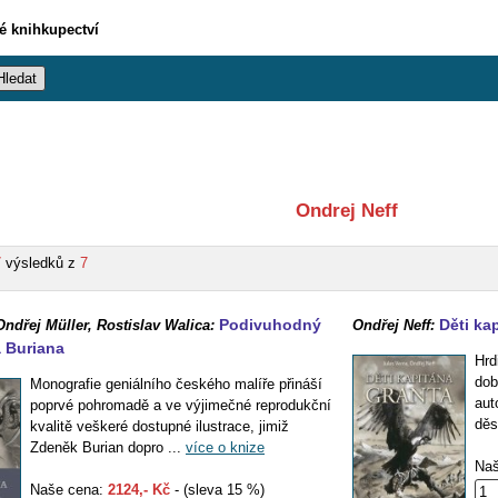
vé knihkupectví
Ondrej Neff
7
výsledků z
7
Podivuhodný
Děti ka
Ondřej Müller, Rostislav Walica:
Ondřej Neff:
 Buriana
Hrd
dob
Monografie geniálního českého malíře přináší
aut
poprvé pohromadě a ve výjimečné reprodukční
děs
kvalitě veškeré dostupné ilustrace, jimiž
Zdeněk Burian dopro ...
více o knize
Naš
Naše cena:
2124,- Kč
- (sleva 15 %)