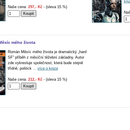
kni
Naše cena:
297,- Kč
- (sleva 15 %)
Naš
Měsíc mého života
Román Měsíc mého života je dramatický „hard
SF“ příběh z měsíční těžební základny. Autor
zde vykresluje společnost, která bude stejně
třídně, politick ...
více o knize
Naše cena:
212,- Kč
- (sleva 15 %)