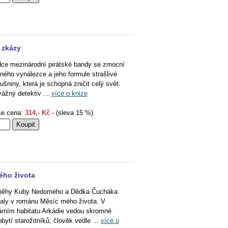
 zkázy
ce mezinárodní pirátské bandy se zmocní
eného vynálezce a jeho formule strašlivé
ušniny, která je schopná zničit celý svět.
ážný detektiv ...
více o knize
e cena:
314,- Kč
- (sleva 15 %)
ho života
běhy Kuby Nedomého a Dědka Čucháka
aly v románu Měsíc mého života. V
árním habitatu Arkádie vedou skromné
obytí starožitníků, člověk vedle ...
více o