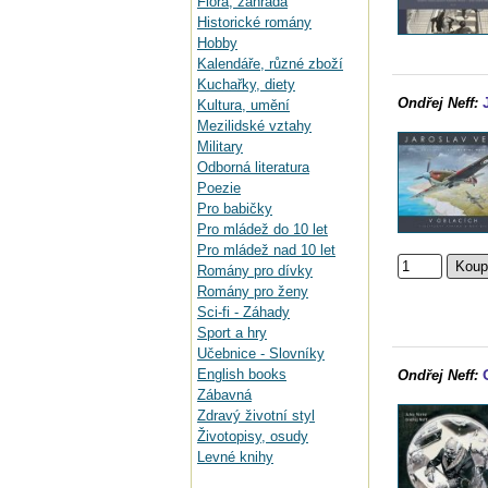
Flora, zahrada
Historické romány
Hobby
Kalendáře, různé zboží
Kuchařky, diety
Ondřej Neff:
Kultura, umění
Mezilidské vztahy
Military
Odborná literatura
Poezie
Pro babičky
Pro mládež do 10 let
Pro mládež nad 10 let
Romány pro dívky
Romány pro ženy
Sci-fi - Záhady
Sport a hry
Učebnice - Slovníky
English books
Ondřej Neff:
Zábavná
Zdravý životní styl
Životopisy, osudy
Levné knihy