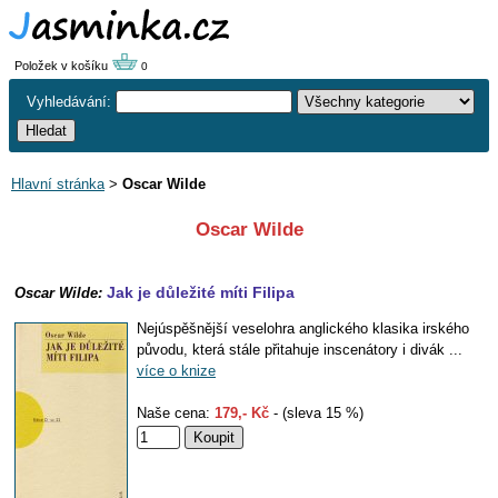
Položek v košíku
0
Vyhledávání:
Hlavní stránka
>
Oscar Wilde
Oscar Wilde
Jak je důležité míti Filipa
Oscar Wilde:
Nejúspěšnější veselohra anglického klasika irského
původu, která stále přitahuje inscenátory i divák ...
více o knize
Naše cena:
179,- Kč
- (sleva 15 %)