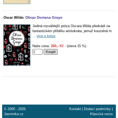
Obraz Doriana Graye
Oscar Wilde:
Jediná rozsáhlejší próza Oscara Wilda předvádí na
fantastickém příběhu aristokrata, jemuž kouzelná m
...
více o knize
Naše cena:
280,- Kč
- (sleva 15 %)
© 2000 - 2026
Kontakt
|
Dodací podmínky
|
Jasminka.cz