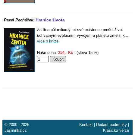
Hranice života
Pavel Pecháček:
Za tři a půl miliardy let své existence prošel život
úchvatným evolučním vývojem a planetu změnil k ...
více o knize
Naše cena:
254,- Kč
- (sleva 15 %)
© 2000 - 2026
Kontakt
|
Dodací podmínky
|
Jasminka.cz