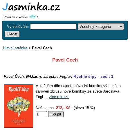
Položek v košíku
0
Vyhledávání:
Hlavní stránka
>
Pavel Cech
Pavel Cech
Rychlé šípy - sešit 1
Pavel Čech, Nikkarin, Jaroslav Foglar:
V každém díle najdete původní komiksový seriál a
zároveň zbrusu nové komiksy ze světa Jaroslava
Fogl ...
více o knize
Naše cena:
212,- Kč
- (sleva 15 %)