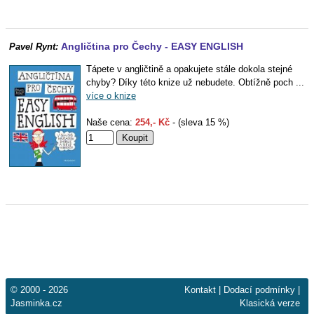
Angličtina pro Čechy - EASY ENGLISH
Pavel Rynt:
Tápete v angličtině a opakujete stále dokola stejné
chyby? Díky této knize už nebudete. Obtížně poch ...
více o knize
Naše cena:
254,- Kč
- (sleva 15 %)
© 2000 - 2026
Kontakt
|
Dodací podmínky
|
Jasminka.cz