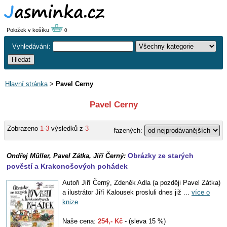
Položek v košíku
0
Vyhledávání:
Hlavní stránka
>
Pavel Cerny
Pavel Cerny
Zobrazeno
1-3
výsledků z
3
řazených:
Obrázky ze starých
Ondřej Müller, Pavel Zátka, Jiří Černý:
pověstí a Krakonošových pohádek
Autoři Jiří Černý, Zdeněk Adla (a později Pavel Zátka)
a ilustrátor Jiří Kalousek prosluli dnes již ...
více o
knize
Naše cena:
254,- Kč
- (sleva 15 %)