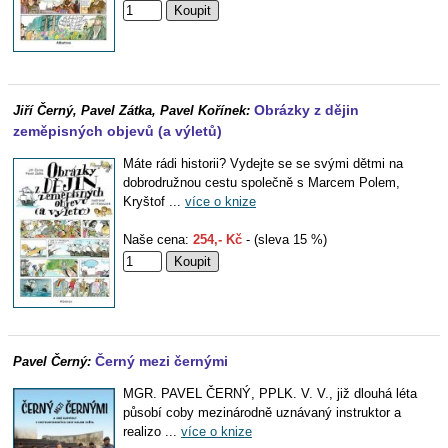
Obrázky z dějin
Jiří Černý, Pavel Zátka, Pavel Kořínek:
zeměpisných objevů (a výletů)
Máte rádi historii? Vydejte se se svými dětmi na
dobrodružnou cestu společně s Marcem Polem,
Kryštof ...
více o knize
Naše cena:
254,- Kč
- (sleva 15 %)
Černý mezi černými
Pavel Černý:
MGR. PAVEL ČERNÝ, PPLK. V. V., již dlouhá léta
působí coby mezinárodně uznávaný instruktor a
realizo ...
více o knize