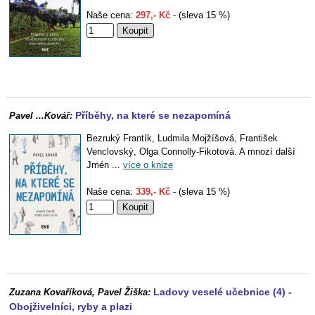
Naše cena:
297,- Kč
- (sleva 15 %)
Příběhy, na které se nezapomíná
Pavel ...Kovář:
Bezruký Frantík, Ludmila Mojžíšová, František
Venclovský, Olga Connolly-Fikotová. A mnozí další
Jmén ...
více o knize
Naše cena:
339,- Kč
- (sleva 15 %)
Ladovy veselé učebnice (4) -
Zuzana Kovaříková, Pavel Žiška:
Obojživelníci, ryby a plazi