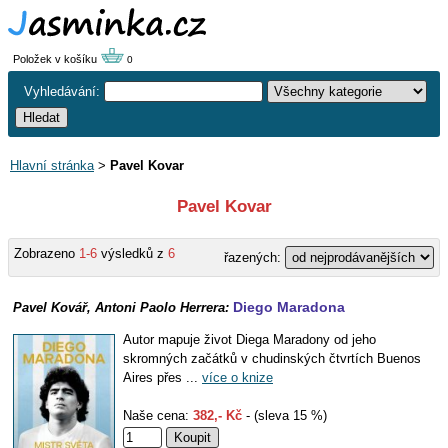
Položek v košíku
0
Vyhledávání:
Hlavní stránka
>
Pavel Kovar
Pavel Kovar
Zobrazeno
1-6
výsledků z
6
řazených:
Diego Maradona
Pavel Kovář, Antoni Paolo Herrera:
Autor mapuje život Diega Maradony od jeho
skromných začátků v chudinských čtvrtích Buenos
Aires přes ...
více o knize
Naše cena:
382,- Kč
- (sleva 15 %)