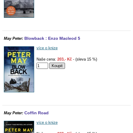
Blowback : Enzo Macleod 5
May Peter:
více o knize
Naše cena:
203,- Kč
- (sleva 15 %)
Coffin Road
May Peter:
více o knize