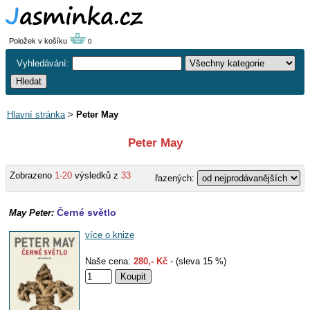
Položek v košíku
0
Vyhledávání:
Hlavní stránka
>
Peter May
Peter May
Zobrazeno
1-20
výsledků z
33
řazených:
Černé světlo
May Peter:
více o knize
Naše cena:
280,- Kč
- (sleva 15 %)