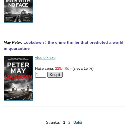
Lockdown : the crime thriller that predicted a world
May Peter:
in quarantine
více o knize
Naše cena:
229,- Kč
- (sleva 15 %)
Stránka:
1
2
Další