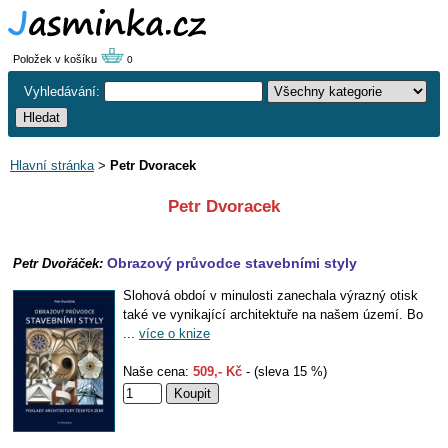
Položek v košíku
0
Vyhledávání:
Hlavní stránka
>
Petr Dvoracek
Petr Dvoracek
Obrazový průvodce stavebními styly
Petr Dvořáček:
Slohová obdoí v minulosti zanechala výrazný otisk
také ve vynikající architektuře na našem území. Bo
...
více o knize
Naše cena:
509,- Kč
- (sleva 15 %)