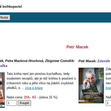
vé knihkupectví
Petr Macek
ek, Petra Macková Hrochová, Zbigniew Czendlik:
Zdeněk 
Petr Macek:
ařka
Zde
Tato kniha není jen prostou kuchařkou, tedy
poh
souborem receptů, ale je též knihou k poučení o
kom
církevním roku a jeho vlivu na jídelní zvyklosti
nev
předků, o ...
více o knize
kni
Naše cena:
254,- Kč
- (sleva 15 %)
Naš