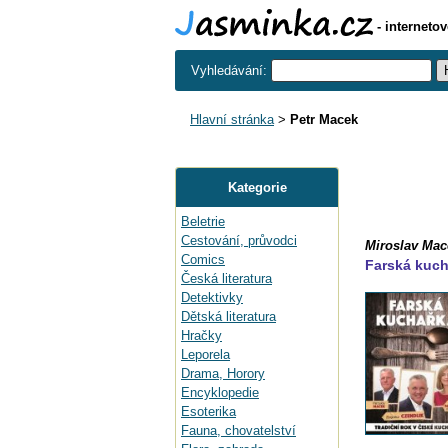
- interneto
Vyhledávání:
Hlavní stránka
>
Petr Macek
Kategorie
Beletrie
Cestování, průvodci
Miroslav Mac
Comics
Farská kuch
Česká literatura
Detektivky
Dětská literatura
Hračky
Leporela
Drama, Horory
Encyklopedie
Esoterika
Fauna, chovatelství