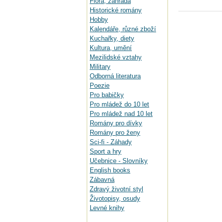
Flora, zahrada
Historické romány
Hobby
Kalendáře, různé zboží
Kuchařky, diety
Kultura, umění
Mezilidské vztahy
Military
Odborná literatura
Poezie
Pro babičky
Pro mládež do 10 let
Pro mládež nad 10 let
Romány pro dívky
Romány pro ženy
Sci-fi - Záhady
Sport a hry
Učebnice - Slovníky
English books
Zábavná
Zdravý životní styl
Životopisy, osudy
Levné knihy