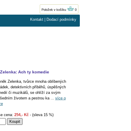
Položek v košíku
0
Kontakt
|
Dodací podmínky
Zelenka: Ach ty komedie
něk Zelenka, tvůrce mnoha oblíbených
ádek, detektivních příběhů, úspěšných
edií či muzikálů, se ohlíží za svým
šedním životem a pestrou ka ...
více o
ze
e cena:
254,- Kč
- (sleva 15 %)