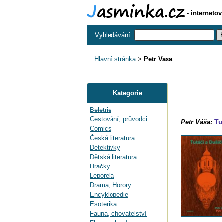
- interneto
Vyhledávání:
Hlavní stránka
>
Petr Vasa
Kategorie
Beletrie
Cestování, průvodci
Tu
Petr Váša:
Comics
Česká literatura
Detektivky
Dětská literatura
Hračky
Leporela
Drama, Horory
Encyklopedie
Esoterika
Fauna, chovatelství