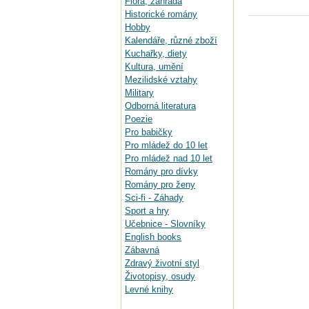
Flora, zahrada
Historické romány
Hobby
Kalendáře, různé zboží
Kuchařky, diety
Kultura, umění
Mezilidské vztahy
Military
Odborná literatura
Poezie
Pro babičky
Pro mládež do 10 let
Pro mládež nad 10 let
Romány pro dívky
Romány pro ženy
Sci-fi - Záhady
Sport a hry
Učebnice - Slovníky
English books
Zábavná
Zdravý životní styl
Životopisy, osudy
Levné knihy