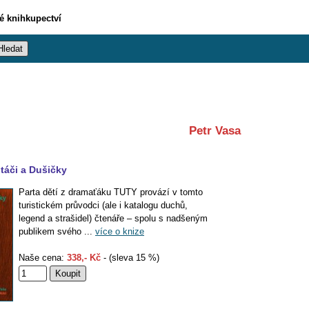
vé knihkupectví
Petr Vasa
táči a Dušičky
Parta dětí z dramaťáku TUTY provází v tomto
turistickém průvodci (ale i katalogu duchů,
legend a strašidel) čtenáře – spolu s nadšeným
publikem svého ...
více o knize
Naše cena:
338,- Kč
- (sleva 15 %)