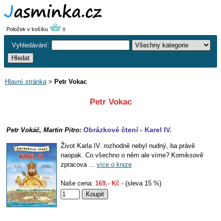
Položek v košíku
0
Vyhledávání:
Hlavní stránka
>
Petr Vokac
Petr Vokac
Obrázkové čtení - Karel IV.
Petr Vokáč, Martin Pitro:
Život Karla IV. rozhodně nebyl nudný, ba právě
naopak. Co všechno o něm ale víme? Komiksově
zpracova ...
více o knize
Naše cena:
169,- Kč
- (sleva 15 %)