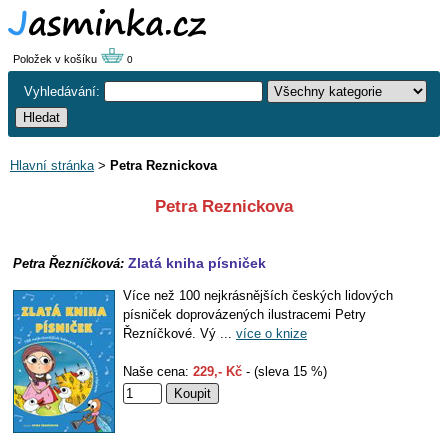
Položek v košíku
0
Vyhledávání:
Hlavní stránka
>
Petra Reznickova
Petra Reznickova
Zlatá kniha písniček
Petra Řezníčková:
Více než 100 nejkrásnějších českých lidových
písniček doprovázených ilustracemi Petry
Řezníčkové. Vý ...
více o knize
Naše cena:
229,- Kč
- (sleva 15 %)