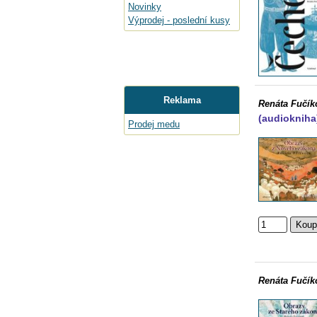
Novinky
Výprodej - poslední kusy
Reklama
Renáta Fučík
(audiokniha
Prodej medu
Renáta Fučík