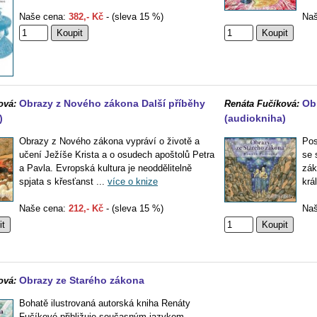
Naše cena:
382,- Kč
- (sleva 15 %)
Naš
Obrazy z Nového zákona Další příběhy
Obr
ová:
Renáta Fučíková:
)
(audiokniha)
Obrazy z Nového zákona vypráví o životě a
Pos
učení Ježíše Krista a o osudech apoštolů Petra
se 
a Pavla. Evropská kultura je neoddělitelně
zák
spjata s křesťanst ...
více o knize
král
Naše cena:
212,- Kč
- (sleva 15 %)
Naš
Obrazy ze Starého zákona
ová:
Bohatě ilustrovaná autorská kniha Renáty
Fučíkové přibližuje současným jazykem