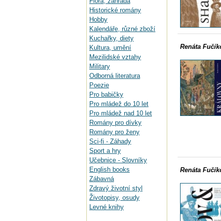
Flora, zahrada
Historické romány
Hobby
Kalendáře, různé zboží
Kuchařky, diety
Renáta Fučík
Kultura, umění
Mezilidské vztahy
Military
Odborná literatura
Poezie
Pro babičky
Pro mládež do 10 let
Pro mládež nad 10 let
Romány pro dívky
Romány pro ženy
Sci-fi - Záhady
Sport a hry
Učebnice - Slovníky
English books
Renáta Fučík
Zábavná
Zdravý životní styl
Životopisy, osudy
Levné knihy