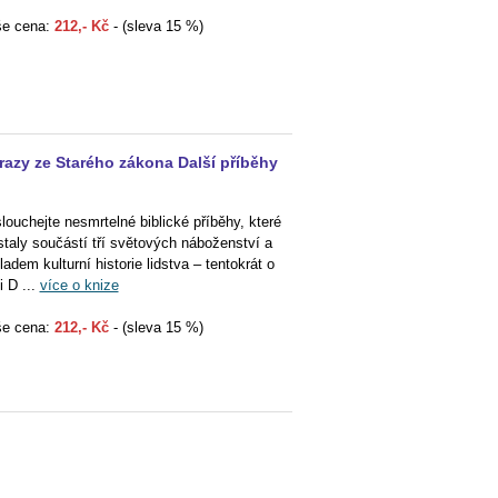
e cena:
212,- Kč
- (sleva 15 %)
azy ze Starého zákona Další příběhy
louchejte nesmrtelné biblické příběhy, které
staly součástí tří světových náboženství a
ladem kulturní historie lidstva – tentokrát o
i D ...
více o knize
e cena:
212,- Kč
- (sleva 15 %)