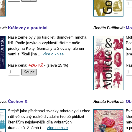
Královny a poutníci
Mol
ová:
Renáta Fučíková:
Naše země byly po tisíciletí domovem mnoha
Mol
lidí. Podle jazyka a zvyklostí třídíme naše
Poq
předky na Kelty, Germány a Slovany, ale oni
fra
sami si říkali jina ...
více o knize
jem
Naše cena:
424,- Kč
- (sleva 15 %)
Naš
Čechov &
Ob
ová:
Renáta Fučíková:
Stejně jako předchozí svazky tohoto cyklu chce
Evr
i díl věnovaný ruské divadelní tvorbě přiblížit
kře
čtenářům nejslavnější díla vybraných
mnoz
dramatiků. Známá i ...
více o knize
a po