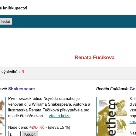
vé knihkupectví
Renata Fucikova
9
výsledků z
9
Shakespeare
Go
ová:
Renáta Fučíková:
První svazek edice Největší dramatici je
Kni
věnován dílu Williama Shakespeara. Autorka a
div
ilustrátorka Renáta Fučíková převyprávěla pro
vzn
mladé čtenáře dvan ...
více o knize
nap
kni
Naše cena:
424,- Kč
- (sleva 15 %)
Naš