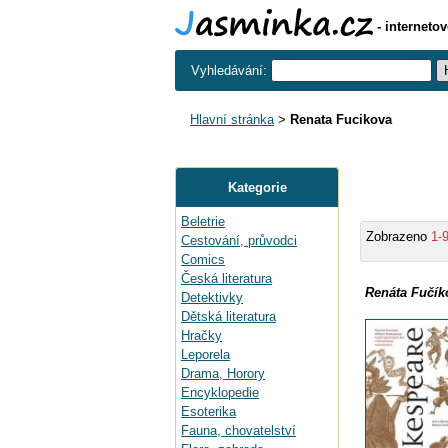
- interneto
Vyhledávání:
Hlavní stránka
>
Renata Fucikova
Kategorie
Beletrie
Zobrazeno
1-
Cestování, průvodci
Comics
Česká literatura
Renáta Fučík
Detektivky
Dětská literatura
Hračky
Leporela
Drama, Horory
Encyklopedie
Esoterika
Fauna, chovatelství