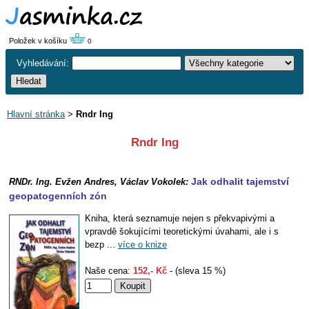
Položek v košíku
0
Vyhledávání:
Hlavní stránka
>
Rndr Ing
Rndr Ing
Jak odhalit tajemství
RNDr. Ing. Evžen Andres, Václav Vokolek:
geopatogenních zón
Kniha, která seznamuje nejen s překvapivými a
vpravdě šokujícími teoretickými úvahami, ale i s
bezp ...
více o knize
Naše cena:
152,- Kč
- (sleva 15 %)