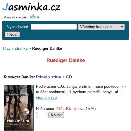
Položek v košíku
0
Vyhledávání:
Hlavní stránka
>
Ruediger Dahlke
Ruediger Dahlke
Princip stínu + CD
Ruediger Dahlke:
Podle učení C.G. Junga je stínem naše podvědomí –
ta část osobnosti, jíž bychom nejraději nebyli, al ...
více o knize
Naše cena:
424,- Kč
- (sleva 15 %)