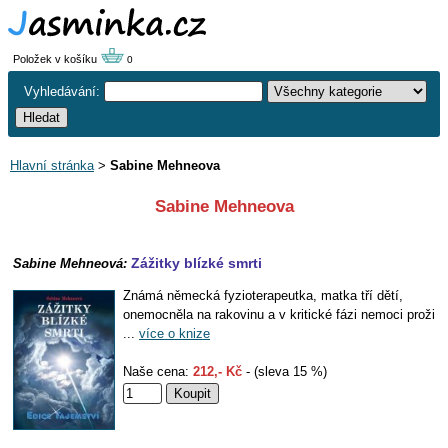
Položek v košíku
0
Vyhledávání:
Hlavní stránka
>
Sabine Mehneova
Sabine Mehneova
Zážitky blízké smrti
Sabine Mehneová:
Známá německá fyzioterapeutka, matka tří dětí,
onemocněla na rakovinu a v kritické fázi nemoci proži
...
více o knize
Naše cena:
212,- Kč
- (sleva 15 %)