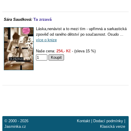
Ta zrzavá
Sára Saudková:
Láska,nenávist a to mezi tím - upřímná a sarkastická
zpověď od raného dětství po současnost. Osudo ...
více o knize
Naše cena:
254,- Kč
- (sleva 15 %)
© 2000 - 2026
Kontakt
|
Dodací podmínky
|
Jasminka.cz