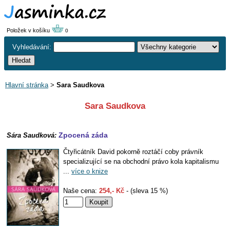
Položek v košíku
0
Vyhledávání:
Hlavní stránka
>
Sara Saudkova
Sara Saudkova
Zpocená záda
Sára Saudková:
Čtyřicátník David pokorně roztáčí coby právník
specializující se na obchodní právo kola kapitalismu
...
více o knize
Naše cena:
254,- Kč
- (sleva 15 %)