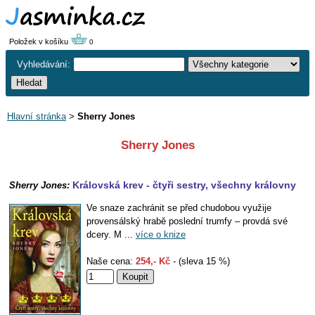
Položek v košíku
0
Vyhledávání:
Hlavní stránka
>
Sherry Jones
Sherry Jones
Královská krev - čtyři sestry, všechny královny
Sherry Jones:
Ve snaze zachránit se před chudobou využije
provensálský hrabě poslední trumfy – provdá své
dcery. M ...
více o knize
Naše cena:
254,- Kč
- (sleva 15 %)