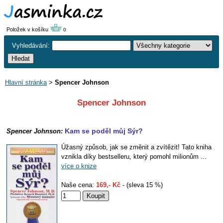
Položek v košíku
0
Vyhledávání:
Hlavní stránka
>
Spencer Johnson
Spencer Johnson
Kam se poděl můj Sýr?
Spencer Johnson:
Úžasný způsob, jak se změnit a zvítězit! Tato kniha
vznikla díky bestselleru, který pomohl milionům ...
více o knize
Naše cena:
169,- Kč
- (sleva 15 %)