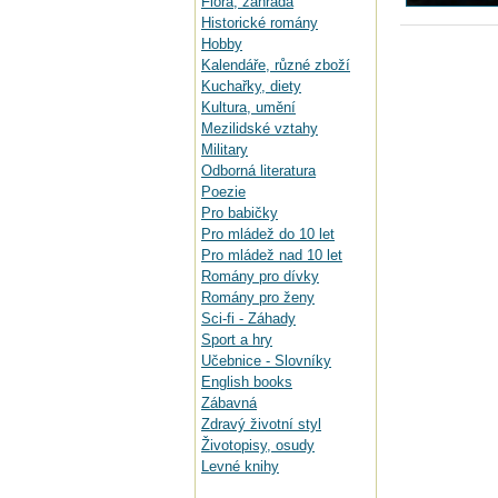
Flora, zahrada
Historické romány
Hobby
Kalendáře, různé zboží
Kuchařky, diety
Kultura, umění
Mezilidské vztahy
Military
Odborná literatura
Poezie
Pro babičky
Pro mládež do 10 let
Pro mládež nad 10 let
Romány pro dívky
Romány pro ženy
Sci-fi - Záhady
Sport a hry
Učebnice - Slovníky
English books
Zábavná
Zdravý životní styl
Životopisy, osudy
Levné knihy