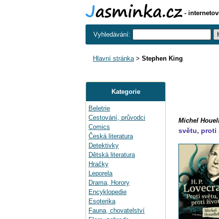
- interneto
Vyhledávání:
Hlavní stránka
>
Stephen King
Kategorie
Beletrie
Cestování, průvodci
Michel Houel
Comics
světu, proti
Česká literatura
Detektivky
Dětská literatura
Hračky
Leporela
Drama, Horory
Encyklopedie
Esoterika
Fauna, chovatelství