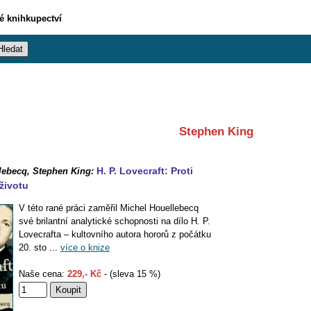
vé knihkupectví
Stephen King
H. P. Lovecraft: Proti
lebecq, Stephen King:
 životu
V této rané práci zaměřil Michel Houellebecq
své brilantní analytické schopnosti na dílo H. P.
Lovecrafta – kultovního autora hororů z počátku
20. sto ...
více o knize
Naše cena:
229,- Kč
- (sleva 15 %)