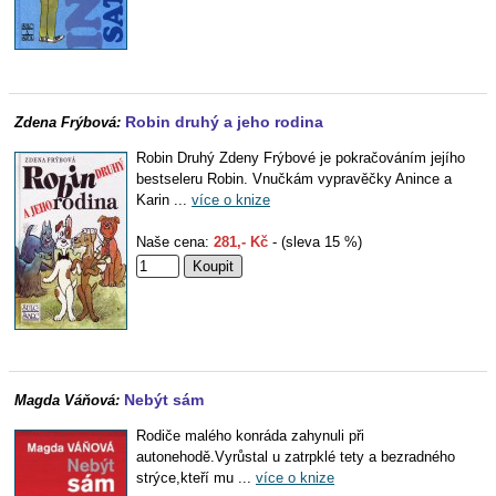
Robin druhý a jeho rodina
Zdena Frýbová:
Robin Druhý Zdeny Frýbové je pokračováním jejího
bestseleru Robin. Vnučkám vypravěčky Anince a
Karin ...
více o knize
Naše cena:
281,- Kč
- (sleva 15 %)
Nebýt sám
Magda Váňová:
Rodiče malého konráda zahynuli při
autonehodě.Vyrůstal u zatrpklé tety a bezradného
strýce,kteří mu ...
více o knize