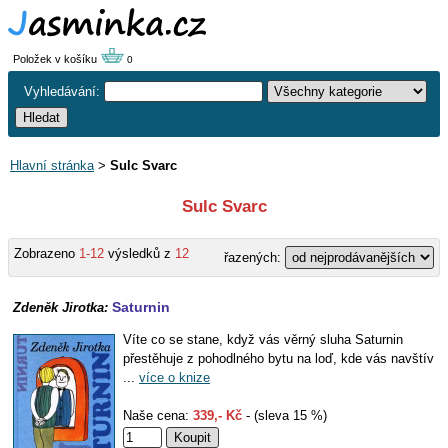
Položek v košíku
0
Vyhledávání:
Hlavní stránka
>
Sulc Svarc
Sulc Svarc
Zobrazeno
1-12
výsledků z
12
řazených:
Saturnin
Zdeněk Jirotka:
Víte co se stane, když vás věrný sluha Saturnin
přestěhuje z pohodlného bytu na loď, kde vás navštív
...
více o knize
Naše cena:
339,- Kč
- (sleva 15 %)