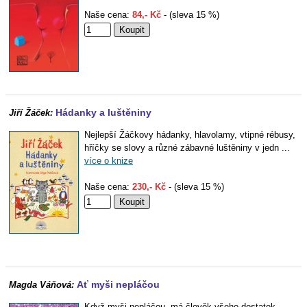
Naše cena:
84,- Kč
- (sleva 15 %)
Hádanky a luštěniny
Jiří Žáček:
Nejlepší Žáčkovy hádanky, hlavolamy, vtipné rébusy,
hříčky se slovy a různé zábavné luštěniny v jedn ...
více o knize
Naše cena:
230,- Kč
- (sleva 15 %)
Ať myši nepláčou
Magda Váňová:
Když myši nepláčou, má člověk všeho dostatek.