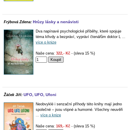
Hrůzy lásky a nenávisti
Frýbová Zdena:
Dva napínavé psychologické příběhy, které spojuje
téma křivdy a bezpráví, vypráví čtenářům doktor L ...
více o knize
Naše cena:
322,- Kč
- (sleva 15 %)
UFO, UFO, Ufoni
Žáček Jiří:
Neobvyklé i senzační příhody této knihy mají jedno
společné – jsou vtipné a humorné. Všechny neuvěři
...
více o knize
Naše cena:
169,- Kč
- (sleva 15 %)