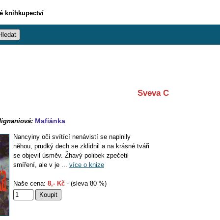
vé knihkupectví
Sveva C
Mafiánka
ignaniová:
Nancyiny oči svítící nenávistí se naplnily
něhou, prudký dech se zklidnil a na krásné tváři
se objevil úsměv. Žhavý polibek zpečetil
smíření, ale v je ...
více o knize
Naše cena:
8,- Kč
- (sleva 80 %)