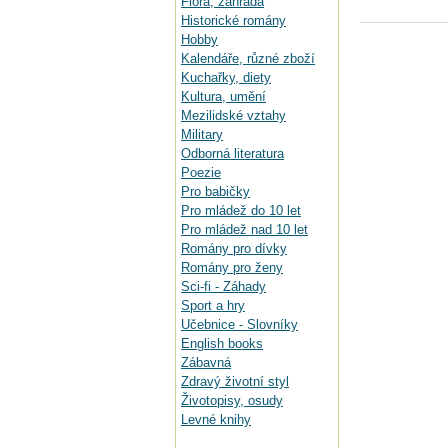
Flora, zahrada
Historické romány
Hobby
Kalendáře, různé zboží
Kuchařky, diety
Kultura, umění
Mezilidské vztahy
Military
Odborná literatura
Poezie
Pro babičky
Pro mládež do 10 let
Pro mládež nad 10 let
Romány pro dívky
Romány pro ženy
Sci-fi - Záhady
Sport a hry
Učebnice - Slovníky
English books
Zábavná
Zdravý životní styl
Životopisy, osudy
Levné knihy