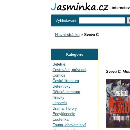
- interneto
Vyhledávání:
Hlavní stránka
>
Sveva C
Kategorie
Beletrie
Cestování, průvodci
Sveva C. Mod
Comics
Česká literatura
Detektivky
Dětská literatura
Hračky
Leporela
Drama, Horory
Encyklopedie
Esoterika
Fauna, chovatelství