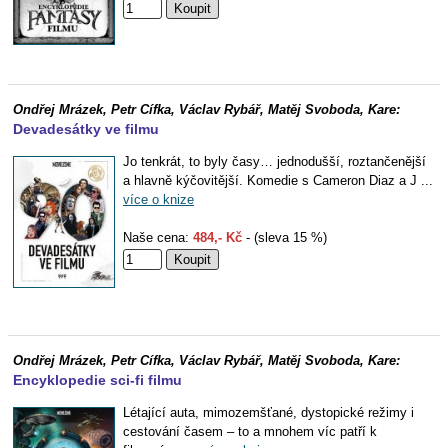
Ondřej Mrázek, Petr Cífka, Václav Rybář, Matěj Svoboda, Kare:
Devadesátky ve filmu
Jo tenkrát, to byly časy… jednodušší, roztančenější
a hlavně kýčovitější. Komedie s Cameron Diaz a J ...
více o knize
Naše cena:
484,- Kč
- (sleva 15 %)
Ondřej Mrázek, Petr Cífka, Václav Rybář, Matěj Svoboda, Kare:
Encyklopedie sci-fi filmu
Létající auta, mimozemšťané, dystopické režimy i
cestování časem – to a mnohem víc patří k