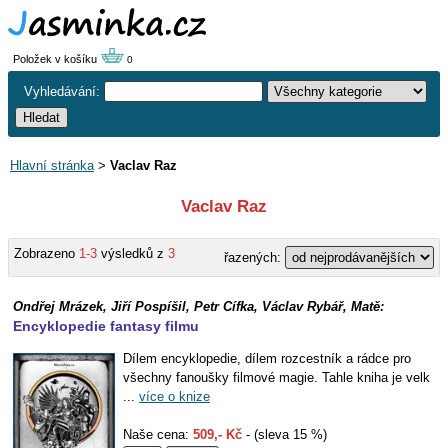
Položek v košíku
0
Vyhledávání:
Hlavní stránka
>
Vaclav Raz
Vaclav Raz
Zobrazeno
1-3
výsledků z
3
řazených:
Ondřej Mrázek, Jiří Pospíšil, Petr Cífka, Václav Rybář, Matě:
Encyklopedie fantasy filmu
Dílem encyklopedie, dílem rozcestník a rádce pro
všechny fanoušky filmové magie. Tahle kniha je velk
...
více o knize
Naše cena:
509,- Kč
- (sleva 15 %)