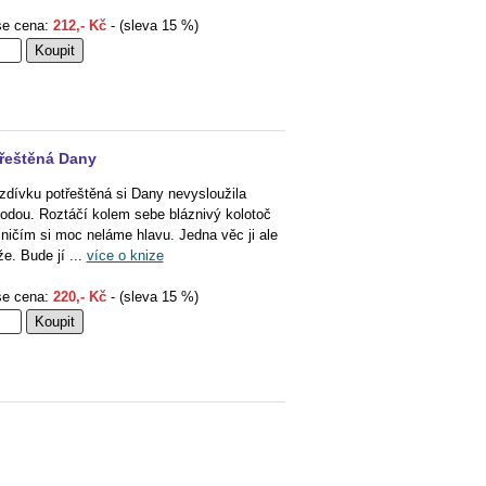
e cena:
212,- Kč
- (sleva 15 %)
řeštěná Dany
zdívku potřeštěná si Dany nevysloužila
odou. Roztáčí kolem sebe bláznivý kolotoč
 ničím si moc neláme hlavu. Jedna věc ji ale
že. Bude jí ...
více o knize
e cena:
220,- Kč
- (sleva 15 %)