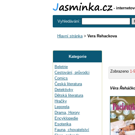
- interneto
Vyhledávání:
Hlavní stránka
>
Vera Rehackova
Kategorie
Beletrie
Zobrazeno
1-
Cestování, průvodci
Comics
Česká literatura
Věra Řeháčko
Detektivky
Dětská literatura
Hračky
Leporela
Drama, Horory
Encyklopedie
Esoterika
Fauna, chovatelství