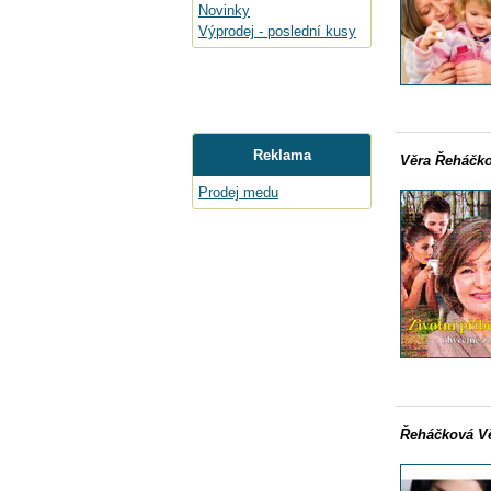
Novinky
Výprodej - poslední kusy
Reklama
Věra Řeháčko
Prodej medu
Řeháčková Vě