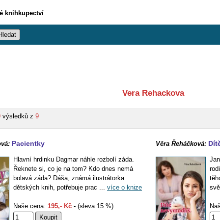
vé knihkupectví
Vera Rehackova
9
výsledků z
9
Pacientky
Dít
vá:
Věra Řeháčková:
Hlavní hrdinku Dagmar náhle rozbolí záda.
Jan
Řeknete si, co je na tom? Kdo dnes nemá
rod
bolavá záda? Dáša, známá ilustrátorka
těh
dětských knih, potřebuje prac ...
více o knize
svě
Naše cena:
195,- Kč
- (sleva 15 %)
Naš