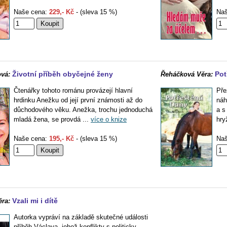
Naše cena:
229,- Kč
- (sleva 15 %)
Naš
Životní příběh obyčejné ženy
Pot
vá:
Řeháčková Věra:
Čtenářky tohoto románu provázejí hlavní
Pře
hrdinku Anežku od její první známosti až do
náh
důchodového věku. Anežka, trochu jednoduchá
a s
mladá žena, se provdá ...
více o knize
hry
Naše cena:
195,- Kč
- (sleva 15 %)
Naš
Vzali mi i dítě
ra:
Autorka vypráví na základě skutečné události
příběh Václava, jehož konflikty s politicky