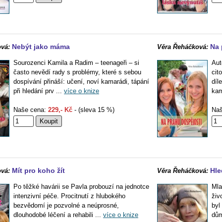
Nebýt jako máma
Na 
vá:
Věra Řeháčková:
Sourozenci Kamila a Radim – teenageři – si
Aut
často nevědí rady s problémy, které s sebou
cit
dospívání přináší: učení, noví kamarádi, tápání
díl
při hledání prv ...
více o knize
kam
Naše cena:
229,- Kč
- (sleva 15 %)
Naš
Mít pro koho žít
Hle
vá:
Věra Řeháčková:
Po těžké havárii se Pavla probouzí na jednotce
Mla
intenzivní péče. Procitnutí z hlubokého
živ
bezvědomí je pozvolné a neúprosné,
byl
dlouhodobé léčení a rehabili ...
více o knize
dům