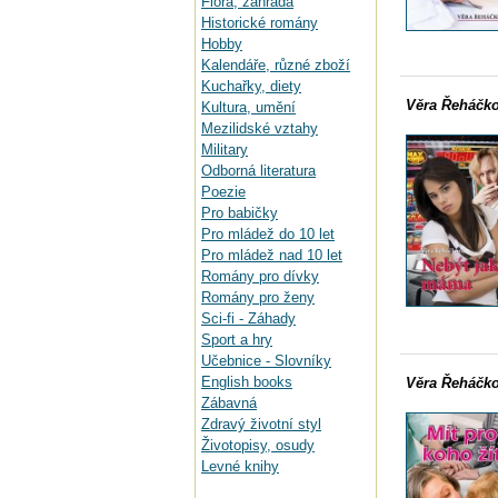
Flora, zahrada
Historické romány
Hobby
Kalendáře, různé zboží
Kuchařky, diety
Věra Řeháčko
Kultura, umění
Mezilidské vztahy
Military
Odborná literatura
Poezie
Pro babičky
Pro mládež do 10 let
Pro mládež nad 10 let
Romány pro dívky
Romány pro ženy
Sci-fi - Záhady
Sport a hry
Učebnice - Slovníky
English books
Věra Řeháčko
Zábavná
Zdravý životní styl
Životopisy, osudy
Levné knihy