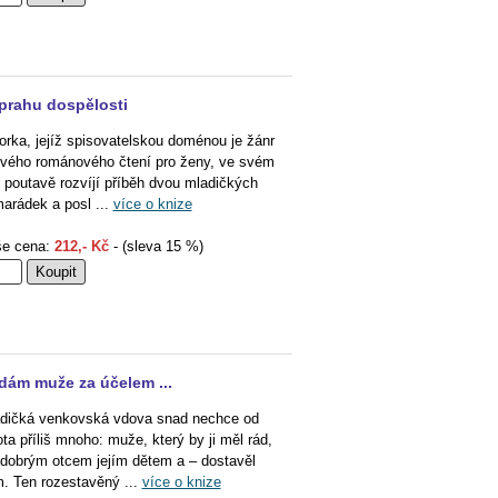
prahu dospělosti
orka, jejíž spisovatelskou doménou je žánr
ového románového čtení pro ženy, ve svém
e poutavě rozvíjí příběh dvou mladičkých
arádek a posl ...
více o knize
e cena:
212,- Kč
- (sleva 15 %)
dám muže za účelem ...
dičká venkovská vdova snad nechce od
ota příliš mnoho: muže, který by ji měl rád,
 dobrým otcem jejím dětem a – dostavěl
. Ten rozestavěný ...
více o knize