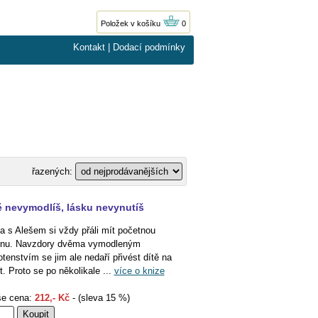
Položek v košíku
0
Kontakt
|
Dodací podmínky
řazených:
ě nevymodlíš, lásku nevynutíš
a s Alešem si vždy přáli mít početnou
inu. Navzdory dvěma vymodleným
otenstvím se jim ale nedaří přivést dítě na
t. Proto se po několikale ...
více o knize
e cena:
212,- Kč
- (sleva 15 %)