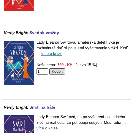
Svedok vraždy
Verity Bright:
Lady Eleanor Swiftová, amatérska detektívka je
rozhodnutá dat’ si pauzu od vyšetrovania vrážd. Ked’
...
více o knize
Naše cena:
399,- Kč
- (sleva 15 %)
Smrť na bále
Verity Bright:
Lady Eleanor Swiftová, sa po vyšetrení posledného
zločinu rozhodla, že potrebuje oddych. Musí totiž ...
více o knize