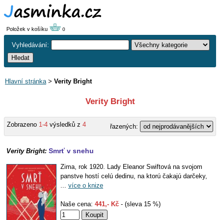
Položek v košíku
0
Vyhledávání:
Hlavní stránka
>
Verity Bright
Verity Bright
Zobrazeno
1-4
výsledků z
4
řazených:
Smrť v snehu
Verity Bright:
Zima, rok 1920. Lady Eleanor Swiftová na svojom
panstve hostí celú dedinu, na ktorú čakajú darčeky,
...
více o knize
Naše cena:
441,- Kč
- (sleva 15 %)